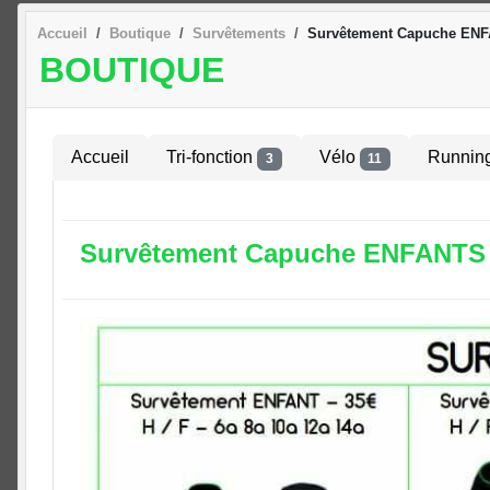
Accueil
Boutique
Survêtements
Survêtement Capuche EN
BOUTIQUE
Accueil
Tri-fonction
Vélo
Runnin
3
11
Survêtement Capuche ENFANTS