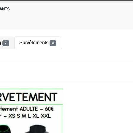
FANTS
g
Survêtements
7
4